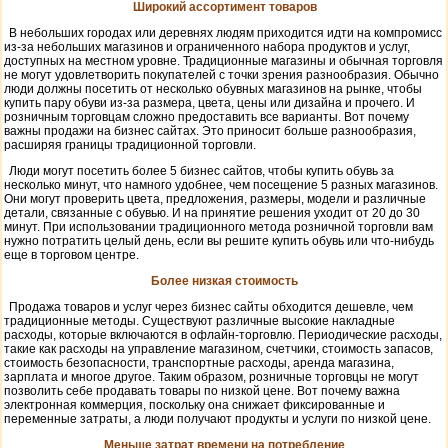
Широкий ассортимент товаров
В небольших городах или деревнях людям приходится идти на компромисс
из-за небольших магазинов и ограниченного набора продуктов и услуг,
доступных на местном уровне. Традиционные магазины и обычная торговля
не могут удовлетворить покупателей с точки зрения разнообразия. Обычно
люди должны посетить от несколько обувных магазинов на рынке, чтобы
купить пару обуви из-за размера, цвета, цены или дизайна и прочего. И
розничным торговцам сложно предоставить все варианты. Вот почему
важны продажи на бизнес сайтах. Это приносит больше разнообразия,
расширяя границы традиционной торговли.
Люди могут посетить более 5 бизнес сайтов, чтобы купить обувь за
несколько минут, что намного удобнее, чем посещение 5 разных магазинов.
Они могут проверить цвета, предложения, размеры, модели и различные
детали, связанные с обувью. И на принятие решения уходит от 20 до 30
минут. При использовании традиционного метода розничной торговли вам
нужно потратить целый день, если вы решите купить обувь или что-нибудь
еще в торговом центре.
Более низкая стоимость
Продажа товаров и услуг через бизнес сайты обходится дешевле, чем
традиционные методы. Существуют различные высокие накладные
расходы, которые включаются в офлайн-торговлю. Периодические расходы,
такие как расходы на управление магазином, счетчики, стоимость запасов,
стоимость безопасности, транспортные расходы, аренда магазина,
зарплата и многое другое. Таким образом, розничные торговцы не могут
позволить себе продавать товары по низкой цене. Вот почему важна
электронная коммерция, поскольку она снижает фиксированные и
переменные затраты, а люди получают продукты и услуги по низкой цене.
Меньше затрат времени на потребление