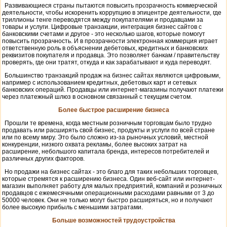
Развивающиеся страны пытаются повысить прозрачность коммерческой
деятельности, чтобы искоренить коррупцию в эпицентре деятельности, где
триллионы тенге переводятся между покупателями и продавцами за
товары и услуги. Цифровые транзакции, интеграция бизнес сайтов с
банковскими счетами и другое - это несколько шагов, которые помогут
повысить прозрачность. И в прозрачности электронная коммерция играет
ответственную роль в объяснении дебетовых, кредитных и банковских
реквизитов покупателя и продавца. Это позволяет банкам / правительству
проверять, где они тратят, откуда и как зарабатывают и куда переводят.
Большинство транзакций продаж на бизнес сайтах являются цифровыми,
например с использованием кредитных, дебетовых карт и сетевых
банковских операций. Продавцы или интернет-магазины получают платежи
через платежный шлюз в основном связанный с текущим счетом.
Более быстрое расширение бизнеса
Прошли те времена, когда местным розничным торговцам было трудно
продавать или расширять свой бизнес, продукты и услуги по всей стране
или по всему миру. Это было сложно из-за рыночных условий, местной
конкуренции, низкого охвата рекламы, более высоких затрат на
расширение, небольшого капитала бренда, интересов потребителей и
различных других факторов.
Но продажи на бизнес сайтах - это благо для таких небольших торговцев,
которые стремятся к расширению бизнеса. Один веб-сайт или интернет-
магазин выполняет работу для малых предприятий, компаний и розничных
продавцов с ежемесячными операционными расходами равными от 3 до
50000 человек. Они не только могут быстро расширяться, но и получают
более высокую прибыль с меньшими затратами.
Больше возможностей трудоустройства