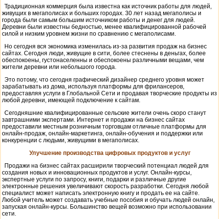
Традиционная коммерция была известна как источник работы для людей,
живущих в мегаполисах и больших городах. 30 лет назад мегаполисы и
города были самым большим источником работы и денег для людей.
Деревни были известны бедностью, менее квалифицированной рабочей
силой и низким уровнем жизни по сравнению с мегаполисами.
Но сегодня вся экономика изменилась из-за развития продаж на бизнес
сайтах. Сегодня люди, живущие в сити, ​​более стеснены в деньгах, более
обеспокоены, густонаселенны и обеспокоены различными вещами, чем
жители деревни или небольшого города.
Это потому, что сегодня графический дизайнер среднего уровня может
зарабатывать из дома, используя платформы для фрилансеров,
предоставляя услуги в Глобальной Сети и продавая творческие продукты из
любой деревни, имеющей подключение к сайтам.
Сегодняшние квалифицированные сельские жители очень скоро станут
завтрашними экспертами. Интернет и продажи на бизнес сайтах
предоставили местным розничным торговцам отличные платформы для
онлайн-продаж, онлайн-маркетинга, онлайн-обучения и поддержки или
конкуренции с людьми, живущими в мегаполисах.
Улучшение производства цифровых продуктов и услуг
Продажи на бизнес сайтах расширили творческий потенциал людей для
создания новых и инновационных продуктов и услуг. Онлайн-курсы,
экспертные услуги по запросу, книги, подарки и различные другие
электронные решения увеличивают скорость разработки. Сегодня любой
специалист может написать электронную книгу и продать ее на сайте.
Любой учитель может создавать учебные пособия и обучать людей онлайн,
запуская онлайн-курсы. Большинство вещей возможно при использовании
сети.