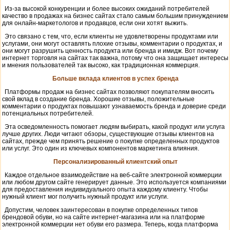
Из-за высокой конкуренции и более высоких ожиданий потребителей
качество в продажах на бизнес сайтах стало самым большим принуждением
для онлайн-маркетологов и продавцов, если они хотят выжить.
Это связано с тем, что, если клиенты не удовлетворены продуктами или
услугами, они могут оставлять плохие отзывы, комментарии о продуктах, и
они могут разрушить ценность продукта или бренда и имидж. Вот почему
интернет торговля на сайтах так важна, потому что она защищает интересы
и мнения пользователей так высоко, как традиционная коммерция.
Больше вклада клиентов в успех бренда
Платформы продаж на бизнес сайтах позволяют покупателям вносить
свой вклад в создание бренда. Хорошие отзывы, положительные
комментарии о продуктах повышают узнаваемость бренда и доверие среди
потенциальных потребителей.
Эта осведомленность помогает людям выбирать, какой продукт или услуга
лучше других. Люди читают обзоры, существующие отзывы клиентов на
сайтах, прежде чем принять решение о покупке определенных продуктов
или услуг. Это один из ключевых компонентов маркетинга влияния.
Персонализированный клиентский опыт
Каждое отдельное взаимодействие на веб-сайте электронной коммерции
или любом другом сайте генерирует данные. Это используется компаниями
для предоставления индивидуального опыта каждому клиенту. Чтобы
нужный клиент мог получить нужный продукт или услуги.
Допустим, человек заинтересован в покупке определенных типов
брендовой обуви, но на сайте интернет-магазина или на платформе
электронной коммерции нет обуви его размера. Теперь, когда платформа