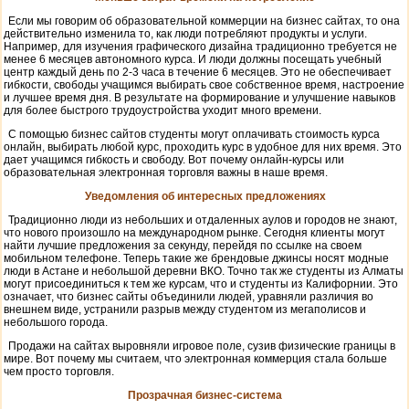
Если мы говорим об образовательной коммерции на бизнес сайтах, то она
действительно изменила то, как люди потребляют продукты и услуги.
Например, для изучения графического дизайна традиционно требуется не
менее 6 месяцев автономного курса. И люди должны посещать учебный
центр каждый день по 2-3 часа в течение 6 месяцев. Это не обеспечивает
гибкости, свободы учащимся выбирать свое собственное время, настроение
и лучшее время дня. В результате на формирование и улучшение навыков
для более быстрого трудоустройства уходит много времени.
С помощью бизнес сайтов студенты могут оплачивать стоимость курса
онлайн, выбирать любой курс, проходить курс в удобное для них время. Это
дает учащимся гибкость и свободу. Вот почему онлайн-курсы или
образовательная электронная торговля важны в наше время.
Уведомления об интересных предложениях
Традиционно люди из небольших и отдаленных аулов и городов не знают,
что нового произошло на международном рынке. Сегодня клиенты могут
найти лучшие предложения за секунду, перейдя по ссылке на своем
мобильном телефоне. Теперь такие же брендовые джинсы носят модные
люди в Астане и небольшой деревни ВКО. Точно так же студенты из Алматы
могут присоединиться к тем же курсам, что и студенты из Калифорнии. Это
означает, что бизнес сайты объединили людей, уравняли различия во
внешнем виде, устранили разрыв между студентом из мегаполисов и
небольшого города.
Продажи на сайтах выровняли игровое поле, сузив физические границы в
мире. Вот почему мы считаем, что электронная коммерция стала больше
чем просто торговля.
Прозрачная бизнес-система