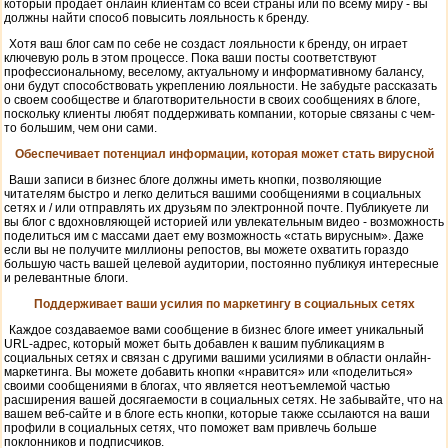
который продает онлайн клиентам со всей страны или по всему миру - вы
должны найти способ повысить лояльность к бренду.
Хотя ваш блог сам по себе не создаст лояльности к бренду, он играет
ключевую роль в этом процессе. Пока ваши посты соответствуют
профессиональному, веселому, актуальному и информативному балансу,
они будут способствовать укреплению лояльности. Не забудьте рассказать
о своем сообществе и благотворительности в своих сообщениях в блоге,
поскольку клиенты любят поддерживать компании, которые связаны с чем-
то большим, чем они сами.
Обеспечивает потенциал информации, которая может стать вирусной
Ваши записи в бизнес блоге должны иметь кнопки, позволяющие
читателям быстро и легко делиться вашими сообщениями в социальных
сетях и / или отправлять их друзьям по электронной почте. Публикуете ли
вы блог с вдохновляющей историей или увлекательным видео - возможность
поделиться им с массами дает ему возможность «стать вирусным». Даже
если вы не получите миллионы репостов, вы можете охватить гораздо
большую часть вашей целевой аудитории, постоянно публикуя интересные
и релевантные блоги.
Поддерживает ваши усилия по маркетингу в социальных сетях
Каждое создаваемое вами сообщение в бизнес блоге имеет уникальный
URL-адрес, который может быть добавлен к вашим публикациям в
социальных сетях и связан с другими вашими усилиями в области онлайн-
маркетинга. Вы можете добавить кнопки «нравится» или «поделиться»
своими сообщениями в блогах, что является неотъемлемой частью
расширения вашей досягаемости в социальных сетях. Не забывайте, что на
вашем веб-сайте и в блоге есть кнопки, которые также ссылаются на ваши
профили в социальных сетях, что поможет вам привлечь больше
поклонников и подписчиков.