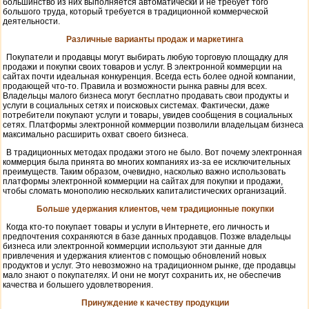
большинство из них выполняется автоматически и не требует того
большого труда, который требуется в традиционной коммерческой
деятельности.
Различные варианты продаж и маркетинга
Покупатели и продавцы могут выбирать любую торговую площадку для
продажи и покупки своих товаров и услуг. В электронной коммерции на
сайтах почти идеальная конкуренция. Всегда есть более одной компании,
продающей что-то. Правила и возможности рынка равны для всех.
Владельцы малого бизнеса могут бесплатно продавать свои продукты и
услуги в социальных сетях и поисковых системах. Фактически, даже
потребители покупают услуги и товары, увидев сообщения в социальных
сетях. Платформы электронной коммерции позволили владельцам бизнеса
максимально расширить охват своего бизнеса.
В традиционных методах продажи этого не было. Вот почему электронная
коммерция была принята во многих компаниях из-за ее исключительных
преимуществ. Таким образом, очевидно, насколько важно использовать
платформы электронной коммерции на сайтах для покупки и продажи,
чтобы сломать монополию нескольких капиталистических организаций.
Больше удержания клиентов, чем традиционные покупки
Когда кто-то покупает товары и услуги в Интернете, его личность и
предпочтения сохраняются в базе данных продавцов. Позже владельцы
бизнеса или электронной коммерции используют эти данные для
привлечения и удержания клиентов с помощью обновлений новых
продуктов и услуг. Это невозможно на традиционном рынке, где продавцы
мало знают о покупателях. И они не могут сохранить их, не обеспечив
качества и большего удовлетворения.
Принуждение к качеству продукции