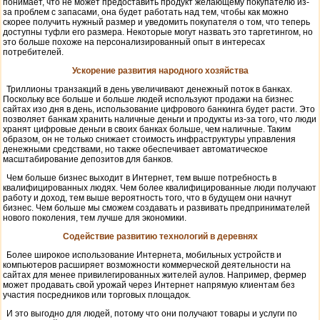
понимает, что не может предоставить продукт желающему покупателю из-
за проблем с запасами, она будет работать над тем, чтобы как можно
скорее получить нужный размер и уведомить покупателя о том, что теперь
доступны туфли его размера. Некоторые могут назвать это таргетингом, но
это больше похоже на персонализированный опыт в интересах
потребителей.
Ускорение развития народного хозяйства
Триллионы транзакций в день увеличивают денежный поток в банках.
Поскольку все больше и больше людей используют продажи на бизнес
сайтах изо дня в день, использование цифрового банкинга будет расти. Это
позволяет банкам хранить наличные деньги и продукты из-за того, что люди
хранят цифровые деньги в своих банках больше, чем наличные. Таким
образом, он не только снижает стоимость инфраструктуры управления
денежными средствами, но также обеспечивает автоматическое
масштабирование депозитов для банков.
Чем больше бизнес выходит в Интернет, тем выше потребность в
квалифицированных людях. Чем более квалифицированные люди получают
работу и доход, тем выше вероятность того, что в будущем они начнут
бизнес. Чем больше мы сможем создавать и развивать предпринимателей
нового поколения, тем лучше для экономики.
Содействие развитию технологий в деревнях
Более широкое использование Интернета, мобильных устройств и
компьютеров расширяет возможности коммерческой деятельности на
сайтах для менее привилегированных жителей аулов. Например, фермер
может продавать свой урожай через Интернет напрямую клиентам без
участия посредников или торговых площадок.
И это выгодно для людей, потому что они получают товары и услуги по